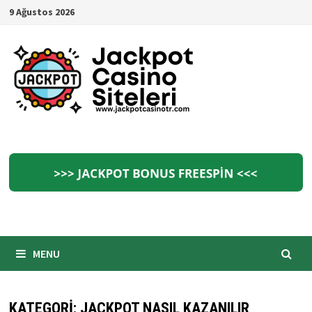
Skip
9 Ağustos 2026
to
content
MENU
KATEGORI:
JACKPOT NASIL KAZANILIR