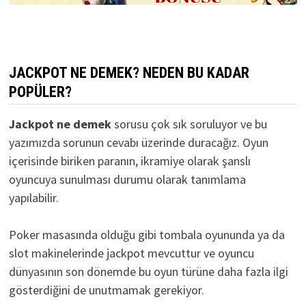
JACKPOT NE DEMEK? NEDEN BU KADAR
POPÜLER?
Jackpot ne demek
sorusu çok sık soruluyor ve bu
yazımızda sorunun cevabı üzerinde duracağız. Oyun
içerisinde biriken paranın, ikramiye olarak şanslı
oyuncuya sunulması durumu olarak tanımlama
yapılabilir.
Poker masasında olduğu gibi tombala oyununda ya da
slot makinelerinde jackpot mevcuttur ve oyuncu
dünyasının son dönemde bu oyun türüne daha fazla ilgi
gösterdiğini de unutmamak gerekiyor.